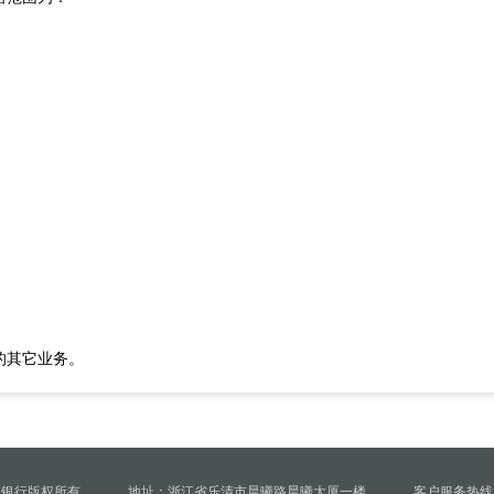
的其它业务。
镇银行版权所有
地址：浙江省乐清市晨曦路晨曦大厦一楼
客户服务热线：4