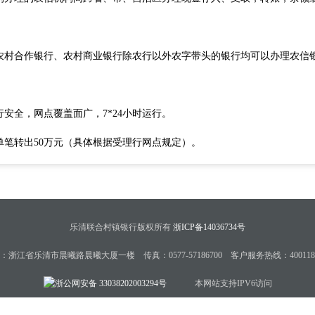
农村合作银行、农村商业银行除农行以外农字带头的银行均可以办理农信
安全，网点覆盖面广，7*24小时运行。
单笔转出50万元（具体根据受理行网点规定）。
乐清联合村镇银行版权所有
浙ICP备14036734号
：浙江省乐清市晨曦路晨曦大厦一楼 传真：0577-57186700 客户服务热线：4001185
浙公网安备 33038202003294号
本网站支持IPV6访问