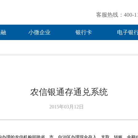
客服热线：400-11
金融
小微企业
银行卡
电子银
农信银通存通兑系统
2015年03月12日
构办理的农信机构间跨省、市、自治区办理现金存入、支取，转账，余额