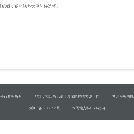
沙成截，积小钱办大事的好选择。
镇银行版权所有
地址：浙江省乐清市晨曦路晨曦大厦一楼
客户服务热线：4
浙ICP备14036734号
本网站支持IPV6访问