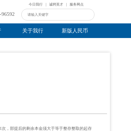
今日我行
|
诚聘英才
|
服务网点
96592
行
关于我行
新版人民币
提1次，部提后的剩余本金须大于等于整存整取的起存