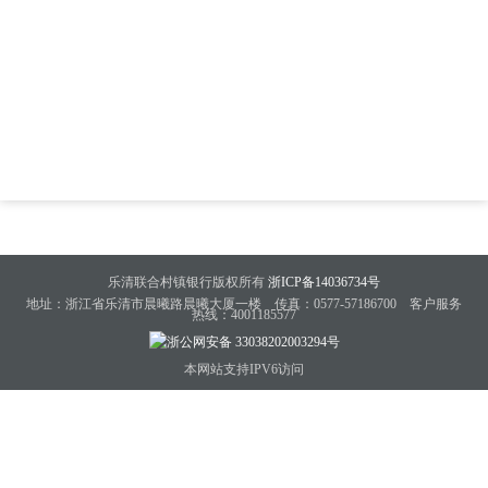
乐清联合村镇银行版权所有
浙ICP备14036734号
地址：浙江省乐清市晨曦路晨曦大厦一楼 传真：0577-57186700 客户服务
热线：4001185577
浙公网安备 33038202003294号
本网站支持IPV6访问