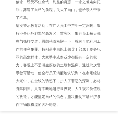
信念，经受不住金钱、利益的诱惑，一念之差走向犯
罪，葬送了自己的前程，失去了自由，也给亲人带来
了不幸。
这次警示教育活动，在广大员工中产生一定反响。银
行业是职务犯罪的高发区、重灾区，银行员工每天都
在与钱打交道，思想稍微松懈一下，就有可能利用工
作的便利犯罪。特别是中层以上领导干部属于职务犯
罪的高危群体，大家手中或多或少都握有一定的权
力，客观上不乏滋生腐败的土壤和温床。通过此次警
示教育活动，使全行员工清醒地认识到：在市场经济
大潮中，在金钱的诱惑下，步入了罪恶的深渊，必将
身陷囹圄。只有不断地进行世界观、人生观和价值观
的改造，才能坚定自己的信念，坚决抵制市场经济条
件下物欲横流的各种诱惑。